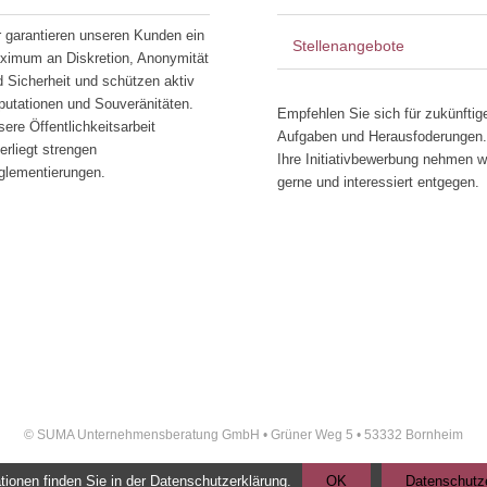
r garantieren unseren Kunden ein
Stellenangebote
ximum an Diskretion, Anonymität
 Sicherheit und schützen aktiv
putationen und Souveränitäten.
Empfehlen Sie sich für zukünftig
ere Öffentlichkeitsarbeit
Aufgaben und Herausfoderungen.
erliegt strengen
Ihre Initiativbewerbung nehmen w
glementierungen.
gerne und interessiert entgegen.
© SUMA Unternehmensberatung GmbH • Grüner Weg 5 • 53332 Bornheim
ionen finden Sie in der Datenschutzerklärung.
OK
Datenschutz