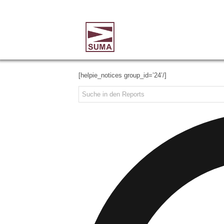
[helpie_notices group_id=’24’/]